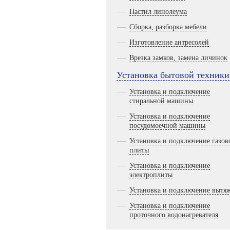
Настил линолеума
Сборка, разборка мебели
Изготовление антресолей
Врезка замков, замена личинок
Установка бытовой техники
Установка и подключение
стиральной машины
Установка и подключение
посудомоечной машины
Установка и подключение газов
плиты
Установка и подключение
электроплиты
Установка и подключение вытя
Установка и подключение
проточного водонагревателя