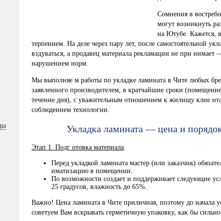
Сомнения в востребо
могут возникнуть ра
на Ютубе. Кажется, 
терпением. На деле через пару лет, после самостоятельной ук
вздуваться, а продавец материала рекламации не при нимает 
нарушением норм.
Мы выполняе м работы по укладке ламината в Чите любых брен
заявленного производителем, в кратчайшие сроки (помещение
течение дня), с уважительным отношением к жилищу клие нта 
соблюдением технологии.
ды
Укладка ламината — цена и порядо
Этап 1. Подг отовка материала
Перед укладкой ламината мастер (или заказчик) обязате
иматизацию в помещении.
По возможности создает и поддерживает следующие ус
25 градусов, влажность до 65%.
Важно! Цена ламината в Чите приличная, поэтому до начала у
советуем Вам вскрывать герметичную упаковку, как бы сильно 