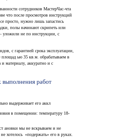
ванности сотрудников МастерЧас-чта
зве что после просмотров инструкций
все просто, нужно лишь запастись
ладки, полы начинают скрипеть или
— уложили не по инструкции, с
дов, с гарантией срока эксплуатации,
 площад ью 35 кв.м. обрабатываем в
и материалу, аккуратно и с
к выполнения работ
льно выдерживает его аккл
ловия в помещении: температуру 18-
ст ановки мы не вскрываем и не
не хотелось «подержать» его в руках.