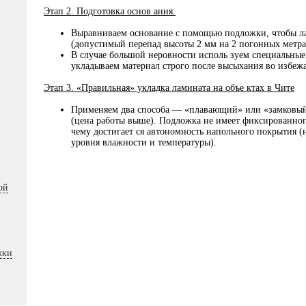
Этап 2. Подготовка основ ания.
Выравниваем основание с помощью подложки, чтобы ла
(допустимый перепад высоты 2 мм на 2 погонных метра
В случае большой неровности исполь зуем специальны
укладываем материал строго после высыхания во избежа
Этап 3. «Правильная» укладка ламината на объе ктах в Чите
Применяем два способа — «плавающий» или «замковый»
(цена работы выше). Подложка не имеет фиксированног
чему достигает ся автономность напольного покрытия 
уровня влажности и температуры).
ой
жки