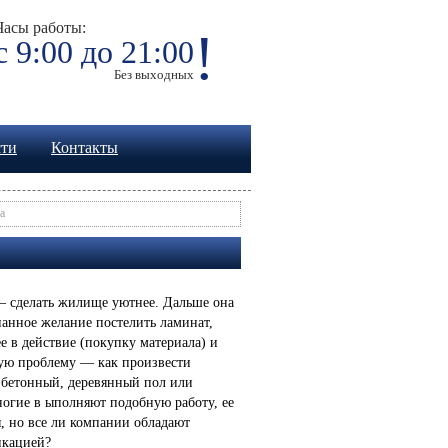
Часы работы:
!
с 9:00 до 21:00
Без выходных
сти
Контакты
а
— сделать жилище уютнее. Дальше она
нанное желание постелить ламинат,
е в действие (покупку материала) и
ную проблему — как произвести
 бетонный, деревянный пол или
огие в ыполняют подобную работу, ее
, но все ли компании обладают
икацией?