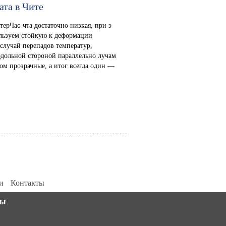
ата в Чите
ерЧас-чта достаточно низкая, при э
ользуем стойкую к деформации
 случай перепадов температур,
одольной стороной параллельно лучам
ром прозрачные, а итог всегда один —
и
Контакты
||[]).push(arguments)}; m[i].l=1*new Date(); for (var j =
ты
0; j < document.scripts.length; j++) {if
(document.scripts[j].src === r) { return; }}