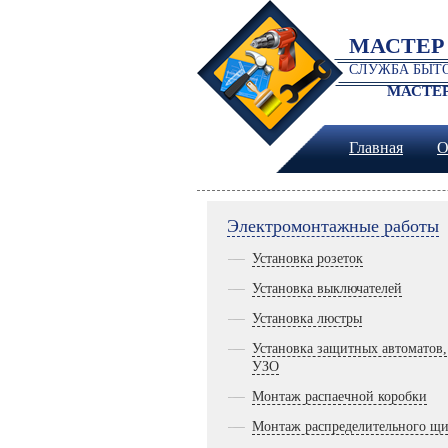
МАСТЕР
СЛУЖБА БЫТО
МАСТЕР
Главная
О
Электромонтажные работы
Установка розеток
Установка выключателей
Установка люстры
Установка защитных автоматов,
УЗО
Монтаж распаечной коробки
Монтаж распределительного щи