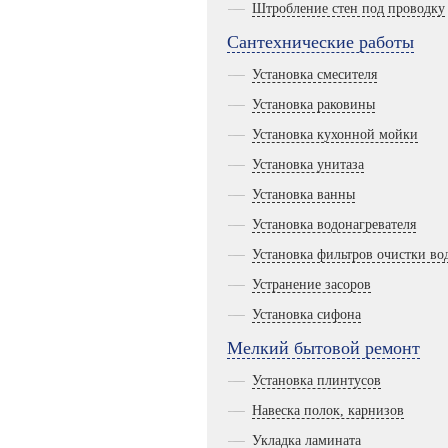
Штробление стен под проводку
Сантехнические работы
Установка смесителя
Установка раковины
Установка кухонной мойки
Установка унитаза
Установка ванны
Установка водонагревателя
Установка фильтров очистки во
Устранение засоров
Установка сифона
Мелкий бытовой ремонт
Установка плинтусов
Навеска полок, карнизов
Укладка ламината