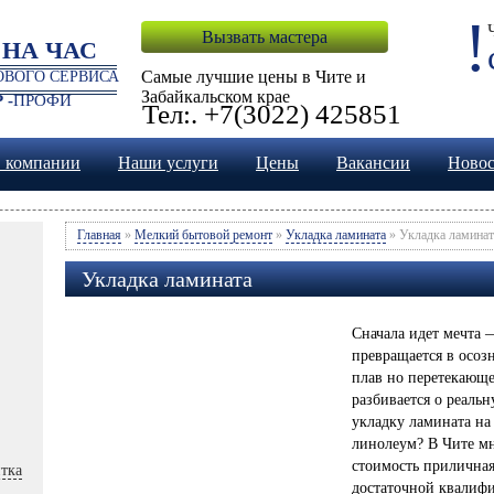
!
Вызвать мастера
 НА ЧАС
Самые лучшие цены в Чите и
ВОГО СЕРВИСА
Забайкальском крае
 -
ПРОФИ
Тел:. +7(3022) 425851
 компании
Наши услуги
Цены
Вакансии
Ново
Главная
»
Мелкий бытовой ремонт
»
Укладка ламината
» Укладка ламинат
Укладка ламината
Сначала идет мечта 
превращается в осоз
плав но перетекающе
разбивается о реаль
укладку ламината на
линолеум? В Чите мн
стоимость приличная
тка
достаточной квалиф