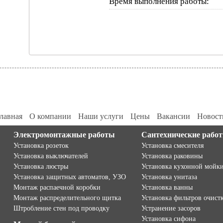
Время выполнения работы:
лавная
О компании
Наши услуги
Цены
Вакансии
Новост
Электромонтажные работы
Сантехнические рабо
Установка розеток
Установка смесителя
Установка выключателей
Установка раковины
Установка люстры
Установка кухонной мойк
Установка защитных автоматов, УЗО
Установка унитаза
Монтаж распаечной коробки
Установка ванны
Монтаж распределительного щитка
Установка фильтров очист
Штробление стен под проводку
Устранение засоров
Установка сифона