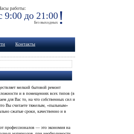
Часы работы:
!
с 9:00 до 21:00
Без выходных
сти
Контакты
ествляет мелкий бытовой ремонт
сложности и в помещениях всех типов (в
аем для Вас то, на что собственных сил и
, что Вы считаете тяжелым, «пыльным»
льно сжатые сроки, качественно и в
от профессионалов — это экономия на
одных материалов, при необходимости