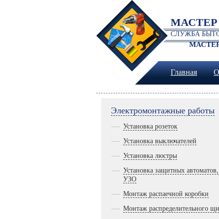
МАСТЕР
СЛУЖБА БЫТО
МАСТЕР
Главная
О
Электромонтажные работы
Установка розеток
Установка выключателей
Установка люстры
Установка защитных автоматов,
УЗО
Монтаж распаечной коробки
Монтаж распределительного щи