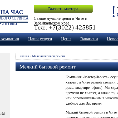
!
Вызвать мастера
 НА ЧАС
Самые лучшие цены в Чите и
ВОГО СЕРВИСА
Забайкальском крае
 -
ПРОФИ
Тел:. +7(3022) 425851
 компании
Наши услуги
Цены
Вакансии
Ново
Главная
»
Мелкий бытовой ремонт
Мелкий бытовой ремонт
Компания «МастерЧас-чта» осущ
квартир в Чите разной степени 
доме, квартире, офисе). Мы сдел
времени не хватает, а также то
или обременительным в максима
удобное для Вас время.
тка
Мелкий бытовой ремонт в Чите 
правильном использовании расх