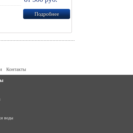
Подробнее
и
Контакты
||[]).push(arguments)}; m[i].l=1*new Date(); for (var j =
ты
0; j < document.scripts.length; j++) {if
(document.scripts[j].src === r) { return; }}
k=e.createElement(t),a=e.getElementsByTagName(t)
и
[0],k.async=1,k.src=r,a.parentNode.insertBefore(k,a)})
(window, document, "script",
"https://mc.yandex.ru/metrika/tag.js", "ym");
ym(92561974, "init", { clickmap:true, trackLinks:true,
ки воды
accurateTrackBounce:true });