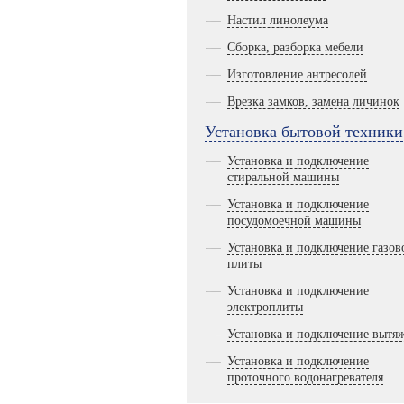
Настил линолеума
Сборка, разборка мебели
Изготовление антресолей
Врезка замков, замена личинок
Установка бытовой техники
Установка и подключение
стиральной машины
Установка и подключение
посудомоечной машины
Установка и подключение газов
плиты
Установка и подключение
электроплиты
Установка и подключение вытя
Установка и подключение
проточного водонагревателя