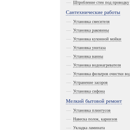
Штробление стен под проводку
Сантехнические работы
Установка смесителя
Установка раковины
Установка кухонной мойки
Установка унитаза
Установка ванны
Установка водонагревателя
Установка фильтров очистки во
Устранение засоров
Установка сифона
Мелкий бытовой ремонт
Установка плинтусов
Навеска полок, карнизов
Укладка ламината