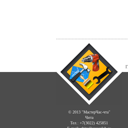
Г
© 2013 "МастерЧас-чта"
Чита
Тел.: +7(3022) 425851